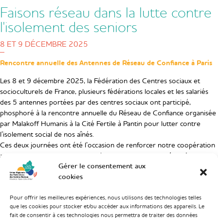
Faisons réseau dans la lutte contre
l'isolement des seniors
8 ET 9 DÉCEMBRE 2025
Rencontre annuelle des Antennes de Réseau de Confiance à Paris
Les 8 et 9 décembre 2025, la Fédération des Centres sociaux et
socioculturels de France, plusieurs fédérations locales et les salariés
des 5 antennes portées par des centres sociaux ont participé,
phosphoré à la rencontre annuelle du Réseau de Confiance organisée
par Malakoff Humanis à la Cité Fertile à Pantin pour lutter contre
l’isolement social de nos aînés.
Ces deux journées ont été l’occasion de renforcer notre coopération
avec Malakoff Humanis autour d’un enjeu majeur :
la détection et
Gérer le consentement aux
l’accompagnement de seniors isolés
. A la campagne comme à la ville,
cookies
ce n’est pas moins de 14 antennes et de réponses sur mesure et
collaboratives qui se déploient et d’autres sont à venir en 2026.
Pour offrir les meilleures expériences, nous utilisons des technologies telles
A Avignon, le Centre Social et culturel la Croix des Oiseaux vient
que les cookies pour stocker et/ou accéder aux informations des appareils. Le
fait de consentir à ces technologies nous permettra de traiter des données
d’être retenu par le jury de Malakoff pour ouvrir une antenne