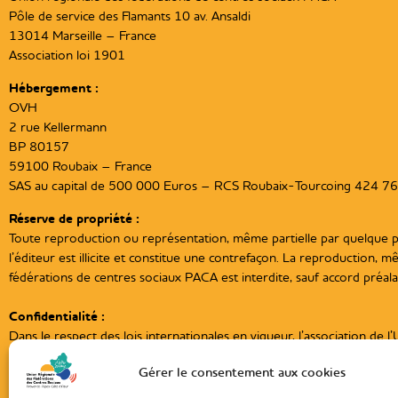
Pôle de service des Flamants 10 av. Ansaldi
13014 Marseille – France
Association loi 1901
Hébergement :
OVH
2 rue Kellermann
BP 80157
59100 Roubaix – France
SAS au capital de 500 000 Euros – RCS Roubaix-Tourcoing 424 7
Réserve de propriété :
Toute reproduction ou représentation, même partielle par quelque proc
l’éditeur est illicite et constitue une contrefaçon. La reproduction, mê
fédérations de centres sociaux PACA est interdite, sauf accord préalab
Confidentialité :
Dans le respect des lois internationales en vigueur, l’association d
d’aucune sorte.
Gérer le consentement aux cookies